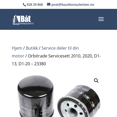
928 29 868
post@baatkonsulenten.no
Hjem
/
Butikk
/
Service deler til din
motor
/ Orbitrade Servicesett 2010, 2020, D1-
13, D1-20 – 23380