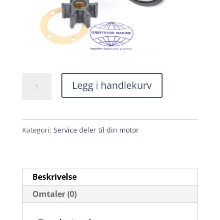
Orbitrade
Legg i handlekurv
Servicesett
2010,
2020,
Kategori:
Service deler til din motor
D1-
13,
D1-
Beskrivelse
20
Omtaler (0)
-
23380