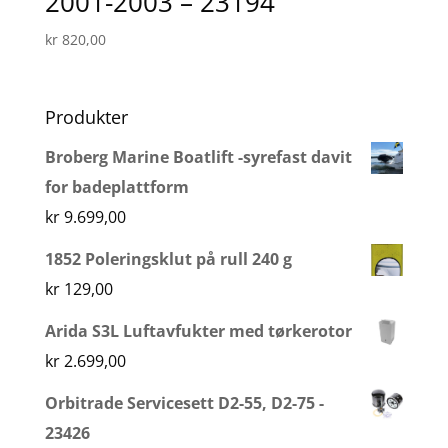
2001-2003 – 23194
kr
820,00
Produkter
Broberg Marine Boatlift -syrefast davit
for badeplattform
kr
9.699,00
1852 Poleringsklut på rull 240 g
kr
129,00
Arida S3L Luftavfukter med tørkerotor
kr
2.699,00
Orbitrade Servicesett D2-55, D2-75 -
23426